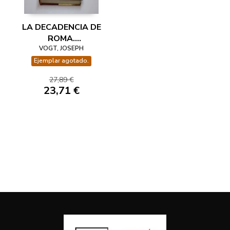
LA DECADENCIA DE
ROMA.
METAMORFOSIS DE
VOGT, JOSEPH
LA CULTURA
Ejemplar agotado.
ANTIGUA 200-500
27,89 €
23,71 €