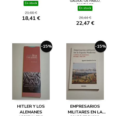
GAIZKA / DE PABLO,
BASADA EN LAS
PRIMERA ETA (1959-
En stock
SANTIAGO
En stock
CONEXIONES
1973)
21,66 €
18,41 €
26,44 €
22,47 €
-15%
-15%
HITLER Y LOS
EMPRESARIOS
ALEMANES
MILITARES EN LA