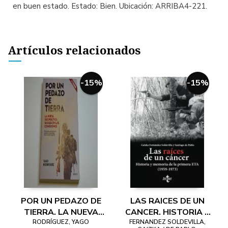
en buen estado. Estado: Bien. Ubicación: ARRIBA4-221.
Artículos relacionados
-15%
-15%
POR UN PEDAZO DE
LAS RAICES DE UN
TIERRA. LA NUEVA
CANCER. HISTORIA Y
RODRÍGUEZ, YAGO
GEOPOLÍTICA
FERNANDEZ SOLDEVILLA,
MEMORIA DE LA