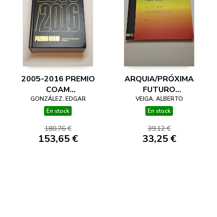
2005-2016 PREMIO
ARQUIA/PRÓXIMA
COAM
FUTURO
ARQUITECTURA
GONZÁLEZ, EDGAR
IMPERFECTO 2016
VEIGA, ALBERTO
CONTEMPORÁNEA
En stock
En stock
DE MADRID
180,76 €
39,12 €
153,65 €
33,25 €