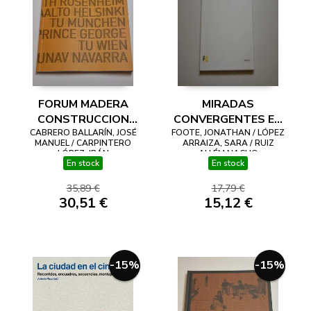
FORUM MADERA
MIRADAS
CONSTRUCCION
CONVERGENTES EN
CABRERO BALLARÍN, JOSÉ
ESPAÑA. 3º FÓRUM
FOOTE, JONATHAN / LÓPEZ
TORNO A LA
MANUEL / CARPINTERO
ARRAIZA, SARA / RUIZ
INTERNACIONAL DE
ARQUITECTURA
LÓPEZ, IBÁN
ALLÉM NACHO
En stock
En stock
CONSTRUCCION
NÓRDICA
CON MADERA 1-2
35,89 €
17,79 €
JUNIO 2023.
30,51 €
15,12 €
PAMPLONA
-15%
-15%