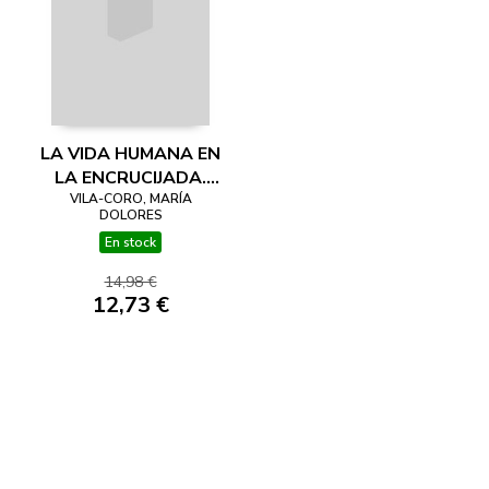
LA VIDA HUMANA EN
LA ENCRUCIJADA.
PENSAR LA BIOÉTICA
VILA-CORO, MARÍA
DOLORES
En stock
14,98 €
12,73 €