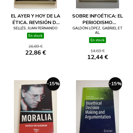
EL AYER Y HOY DE LA
SOBRE INFOÉTICA: EL
ÉTICA. REVISIÓN DE
PERIODISMO
SU HISTORIA SEGÚN
SELLÉS, JUAN FERNANDO
GALDÓN LÓPEZ, GABRIEL ET
LIBERADO DE LO
AL.
LEONARDO POLO
POLÍTICAMENTE
En stock
En stock
CORRECTO
26,89 €
14,63 €
22,86 €
12,44 €
-15%
-15%