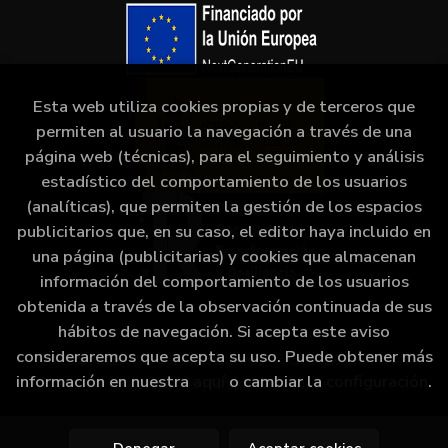
Esta web utiliza cookies propias y de terceros que
permiten al usuario la navegación a través de una
página web (técnicas), para el seguimiento y análisis
estadístico del comportamiento de los usuarios
(analíticas), que permiten la gestión de los espacios
publicitarios que, en su caso, el editor haya incluido en
una página (publicitarias) y cookies que almacenan
información del comportamiento de los usuarios
obtenida a través de la observación continuada de sus
hábitos de navegación. Si acepta este aviso
consideraremos que acepta su uso. Puede obtener más
2026 ©
Librería Camino Bulnes
. Todos los Derechos
información en nuestra
aquí
o cambiar la
configuración
.
Reservados |
Grupo Trevenque