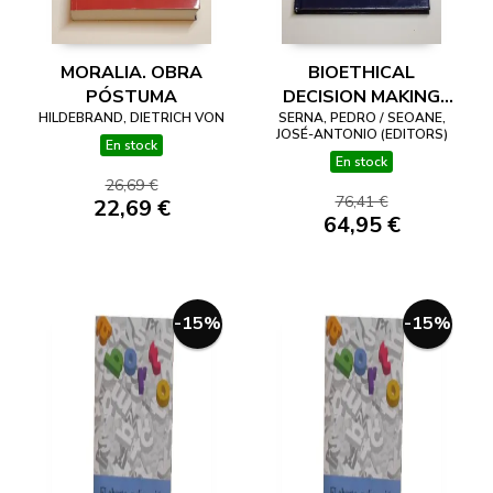
MORALIA. OBRA
BIOETHICAL
PÓSTUMA
DECISION MAKING
HILDEBRAND, DIETRICH VON
SERNA, PEDRO / SEOANE,
AND
JOSÉ-ANTONIO (EDITORS)
ARGUMENTATION
En stock
En stock
26,69 €
76,41 €
22,69 €
64,95 €
-15%
-15%