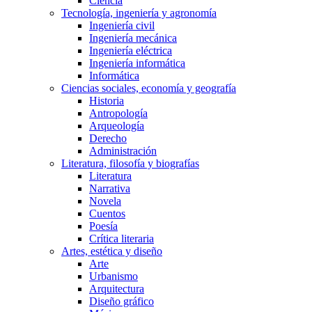
Ciencia
Tecnología, ingeniería y agronomía
Ingeniería civil
Ingeniería mecánica
Ingeniería eléctrica
Ingeniería informática
Informática
Ciencias sociales, economía y geografía
Historia
Antropología
Arqueología
Derecho
Administración
Literatura, filosofía y biografías
Literatura
Narrativa
Novela
Cuentos
Poesía
Crítica literaria
Artes, estética y diseño
Arte
Urbanismo
Arquitectura
Diseño gráfico