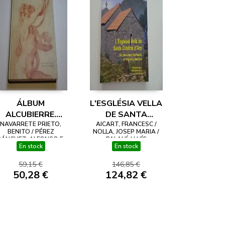
ÁLBUM
L'ESGLÉSIA VELLA
ALCUBIERRE.
DE SANTA
NAVARRETE PRIETO,
DIBUJOS. DE LA
CRISTINA D'ARO.
AICART, FRANCESC /
BENITO / PÉREZ
NOLLA, JOSEP MARIA /
SEVILLA
DEL MONUMENT
SÁNCHEZ, ALFONSO E.
PALAHÍ, LLUÍS
En stock
En stock
ILUSTRADA DEL
TARDOANTIC A
CONDE DEL
L'ESGLÉSIA
59,15 €
146,85 €
ÁGUILA A LA
MEDIEVAL
50,28 €
124,82 €
COLECCIÓN JUAN
ABELLÓ