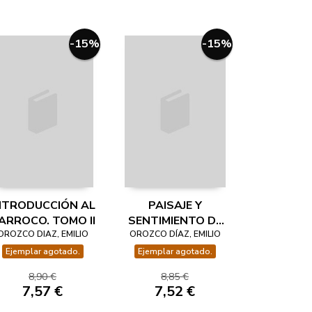
-15%
-15%
NTRODUCCIÓN AL
PAISAJE Y
ARROCO. TOMO II
SENTIMIENTO DE
OROZCO DIAZ, EMILIO
LA NATURALEZA
OROZCO DÍAZ, EMILIO
EN LA POESÍA
Ejemplar agotado.
Ejemplar agotado.
ESPAÑOLA
8,90 €
8,85 €
7,57 €
7,52 €