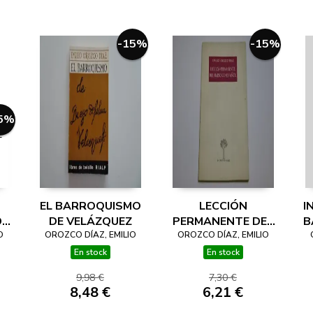
-15%
-15%
5%
EL BARROQUISMO
LECCIÓN
I
DE
DE VELÁZQUEZ
PERMANENTE DEL
B
A
O
OROZCO DÍAZ, EMILIO
OROZCO DÍAZ, EMILIO
BARROCO
ESPAÑOL
En stock
En stock
9,98 €
7,30 €
8,48 €
6,21 €