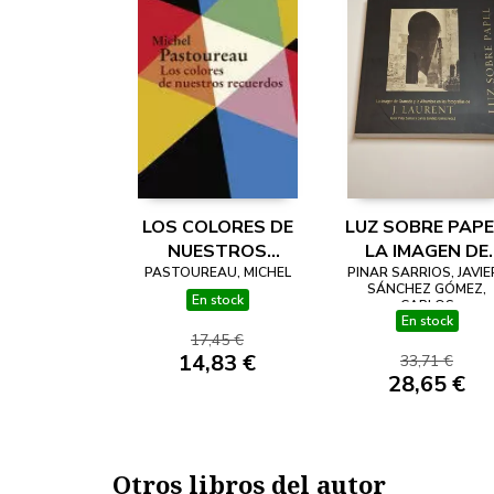
LOS COLORES DE
LUZ SOBRE PAPE
NUESTROS
LA IMAGEN DE
PASTOUREAU, MICHEL
RECUERDOS
PINAR SARRIOS, JAVIER
GRANADA Y LA
SÁNCHEZ GÓMEZ,
ALHAMBRA EN
En stock
CARLOS
En stock
LAS FOTOGRAFÍ
17,45 €
DE J. LAURENT
14,83 €
33,71 €
28,65 €
Otros libros del autor