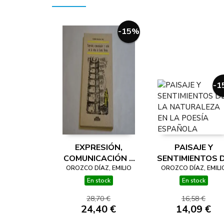
-15%
-1
EXPRESIÓN,
PAISAJE Y
COMUNICACIÓN Y
SENTIMIENTOS 
OROZCO DÍAZ, EMILIO
ESTILO EN LA
LA NATURALEZ
OROZCO DÍAZ, EMILI
OBRA DE SANTA
EN LA POESÍA
En stock
En stock
TERESA (NOTAS
ESPAÑOLA
28,70 €
16,58 €
SUELTAS DE
24,40 €
14,09 €
LECTOR)