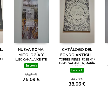
L.
NUEVA ROMA:
CATÁLOGO DEL
MITOLOGÍA Y
FONDO ANTIGUO
 /
HUMANISMO EN EL
LLEÓ CAÑAL, VICENTE
TORRES PÉREZ, JOSÉ Mª /
DE LA BIBLIOTECA
FRÍAS SAGARDOY, MARÍA
RENACIMIENTO
DE LUIS MOYA.
En stock
ANTONIA
En stock
AS
SEVILLANO
UNIVERSIDAD DE
88,34 €
NAVARRA
75,09 €
44,78 €
38,06 €