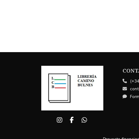
CONT
(+34
cont
Form