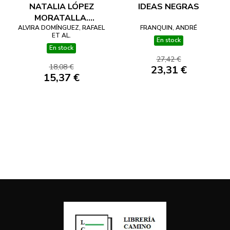
NATALIA LÓPEZ
IDEAS NEGRAS
MORATALLA.
ALVIRA DOMÍNGUEZ, RAFAEL
PERSONA Y OBRA.
FRANQUIN, ANDRÉ
ET AL.
En stock
En stock
27,42 €
18,08 €
23,31 €
15,37 €