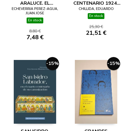
ARALUCE. EL
CENTENARIO 1924-
ECHEVERRIA PEREZ-AGUA,
DEFENSOR DE LOS
CHILLIDA, EDUARDO
2024
JUAN JOSE
FUEROS ASESINADO
En stock
En stock
POR ETA
25,30 €
8,80 €
21,51 €
7,48 €
-15%
-15%