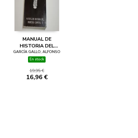
MANUAL DE
HISTORIA DEL
DERECHO ESPAÑOL.
GARCÍA GALLO, ALFONSO
1, EL ORIGEN Y LA
En stock
EVOLUCIÓN DEL
19,95 €
DERECHO
16,96 €