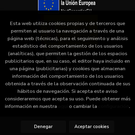
Esta web utiliza cookies propias y de terceros que
permiten al usuario la navegación a través de una
página web (técnicas), para el seguimiento y análisis
estadístico del comportamiento de los usuarios
(analíticas), que permiten la gestión de los espacios
publicitarios que, en su caso, el editor haya incluido en
una página (publicitarias) y cookies que almacenan
información del comportamiento de los usuarios
obtenida a través de la observación continuada de sus
hábitos de navegación. Si acepta este aviso
consideraremos que acepta su uso. Puede obtener más
2026 ©
Librería Camino Bulnes
. Todos los Derechos
información en nuestra
aquí
o cambiar la
configuración
.
Reservados |
Grupo Trevenque
Denegar
Aceptar cookies