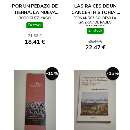
POR UN PEDAZO DE
LAS RAICES DE UN
TIERRA. LA NUEVA
CANCER. HISTORIA Y
RODRÍGUEZ, YAGO
GEOPOLÍTICA
FERNANDEZ SOLDEVILLA,
MEMORIA DE LA
GAIZKA / DE PABLO,
BASADA EN LAS
PRIMERA ETA (1959-
En stock
SANTIAGO
En stock
CONEXIONES
1973)
21,66 €
18,41 €
26,44 €
22,47 €
-15%
-15%