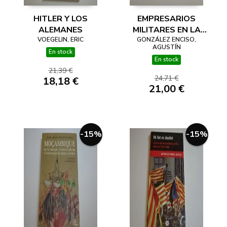
HITLER Y LOS
EMPRESARIOS
ALEMANES
MILITARES EN LA
VOEGELIN, ERIC
ESPAÑA MODERNA.
GONZÁLEZ ENCISO,
AGUSTÍN
LA FÁBRICA DE
En stock
En stock
MUNICIONES DE
21,39 €
EUGUI, 1689-1766
24,71 €
18,18 €
21,00 €
-15%
-15%