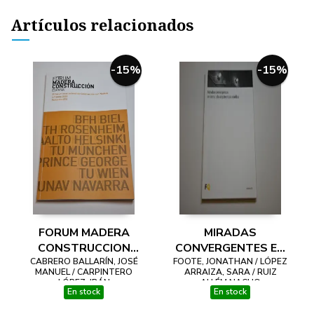
Artículos relacionados
-15%
-15%
FORUM MADERA
MIRADAS
CONSTRUCCION
CONVERGENTES EN
CABRERO BALLARÍN, JOSÉ
ESPAÑA. 3º FÓRUM
FOOTE, JONATHAN / LÓPEZ
TORNO A LA
MANUEL / CARPINTERO
ARRAIZA, SARA / RUIZ
INTERNACIONAL DE
ARQUITECTURA
LÓPEZ, IBÁN
ALLÉM NACHO
En stock
En stock
CONSTRUCCION
NÓRDICA
CON MADERA 1-2