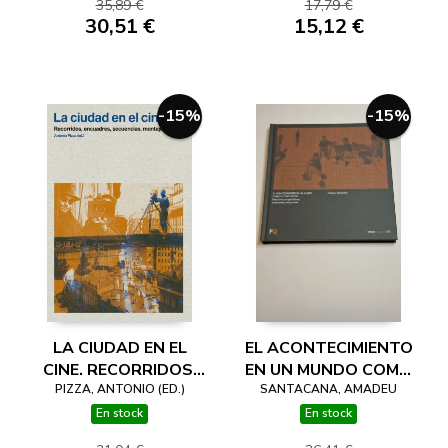
35,89 €
17,79 €
JUNIO 2023.
30,51 €
15,12 €
PAMPLONA
-15%
-15%
LA CIUDAD EN EL
EL ACONTECIMIENTO
CINE. RECORRIDOS,
EN UN MUNDO COMO
PIZZA, ANTONIO (ED.)
ENCUADRES,
YUXTAPOSICIÓN.
SANTACANA, AMADEU
SECUENCIAS,
RELACIONES
En stock
En stock
MONTAJES
PROGRAMÁTICAS,