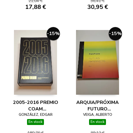
21,04 €
36,41 €
SITUACIONES Y
17,88 €
30,95 €
REACCIONES
-15%
-15%
2005-2016 PREMIO
ARQUIA/PRÓXIMA
COAM
FUTURO
ARQUITECTURA
GONZÁLEZ, EDGAR
IMPERFECTO 2016
VEIGA, ALBERTO
CONTEMPORÁNEA
En stock
En stock
DE MADRID
180,76 €
39,12 €