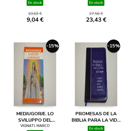
En stock
En stock
10,63 €
27,56 €
9,04 €
23,43 €
-15%
-15%
MEDJUGORJE. LO
PROMESAS DE LA
SVILUPPO DEL
BIBLIA PARA LA VIDA
VIGNATI, MARCO
MESSAGGIO
DE LA MUJER
En stock