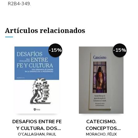
R2B4-349.
Artículos relacionados
-15%
-15%
DESAFIOS ENTRE FE
CATECISMO.
Y CULTURA. DOS
CONCEPTOS
O'CALLAGHAN, PAUL
HERMANOS DE
BÁSICOS PARA LA
MORACHO, FÉLIX