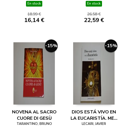
SANGRE EN LA
PREPARACIÓN
En stock
En stock
DINAMICA DE LA
CATEQUÉTICA DE
18,99 €
26,58 €
MODERNIDAD
LOS SACRAMENTOS
16,14 €
22,59 €
DE INICIACIÓN.
-15%
-15%
NOVENA AL SACRO
DIOS ESTÁ VIVO EN
CUORE DI GESÙ
LA EUCARISTÍA. MES
TARANTINO, BRUNO
EUCARÍSTICO
LECARI, JAVIER