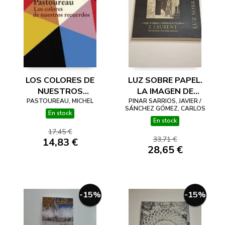
LOS COLORES DE
LUZ SOBRE PAPEL.
NUESTROS
LA IMAGEN DE
PASTOUREAU, MICHEL
RECUERDOS
PINAR SARRIOS, JAVIER /
GRANADA Y LA
SÁNCHEZ GÓMEZ, CARLOS
ALHAMBRA EN LAS
En stock
En stock
FOTOGRAFÍAS DE J.
17,45 €
LAURENT
33,71 €
14,83 €
28,65 €
-15%
-15%