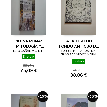
NUEVA ROMA:
CATÁLOGO DEL
MITOLOGÍA Y
FONDO ANTIGUO DE
HUMANISMO EN EL
LLEÓ CAÑAL, VICENTE
TORRES PÉREZ, JOSÉ Mª /
LA BIBLIOTECA DE
FRÍAS SAGARDOY, MARÍA
RENACIMIENTO
LUIS MOYA.
En stock
ANTONIA
En stock
SEVILLANO
UNIVERSIDAD DE
88,34 €
NAVARRA
75,09 €
44,78 €
38,06 €
-15%
-15%