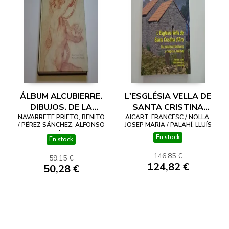
ÁLBUM ALCUBIERRE.
L'ESGLÉSIA VELLA DE
DIBUJOS. DE LA
SANTA CRISTINA
NAVARRETE PRIETO, BENITO
SEVILLA ILUSTRADA
AICART, FRANCESC / NOLLA,
D'ARO. DEL
/ PÉREZ SÁNCHEZ, ALFONSO
JOSEP MARIA / PALAHÍ, LLUÍS
DEL CONDE DEL
MONUMENT
E.
En stock
En stock
ÁGUILA A LA
TARDOANTIC A
COLECCIÓN JUAN
L'ESGLÉSIA
146,85 €
59,15 €
ABELLÓ
MEDIEVAL
124,82 €
50,28 €