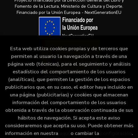
Proyecto financiado por la Dirección General del Libro y
Fomento de la Lectura, Ministerio de Cultura y Deporte.
Financiado por la Unión Europea - NextGenerationEU
Esta web utiliza cookies propias y de terceros que
permiten al usuario la navegación a través de una
página web (técnicas), para el seguimiento y análisis
estadístico del comportamiento de los usuarios
(analíticas), que permiten la gestión de los espacios
publicitarios que, en su caso, el editor haya incluido en
una página (publicitarias) y cookies que almacenan
información del comportamiento de los usuarios
obtenida a través de la observación continuada de sus
hábitos de navegación. Si acepta este aviso
consideraremos que acepta su uso. Puede obtener más
2026 ©
Librería Camino Bulnes
. Todos los Derechos
información en nuestra
aquí
o cambiar la
configuración
.
Reservados |
Grupo Trevenque